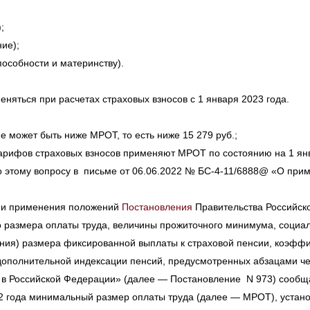
;
ие);
особности и материнству).
еняться при расчетах страховых взносов с 1 января 2023 года.
е может быть ниже МРОТ, то есть ниже 15 279 руб.;
рифов страховых взносов применяют МРОТ по состоянию на 1 янва
 этому вопросу в письме от 06.06.2022 № БС-4-11/6888@ «О при
ции применения положений
Постановления
Правительства Российско
о размера оплаты труда, величины прожиточного минимума, социал
ния) размера фиксированной выплаты к страховой пенсии, коэффи
ополнительной индексации пенсий, предусмотренных абзацами че
 в Российской Федерации» (далее — Постановление N 973) сообща
2 года минимальный размер оплаты труда (далее — МРОТ), устан