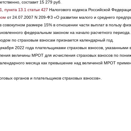
етственно, составит 15 279 руб.
.1
,
пункта 13.1 статьи 427
Налогового кодекса Российской Федераци
ном
от 24.07.2007 N 209-ФЗ «О развитии малого и среднего предп
 совокупном размере 15% в отношении части выплат в пользу физ
ановленного федеральным законом на начало расчетного периода.
одом по страховым взносам признается календарный год.
 декабря 2022 года плательщиками страховых взносов, указанными 
ления величины МРОТ для исчисления страховых взносов по пониж
календарного месяца как превышение над величиной МРОТ применя
говых органов и плательщиков страховых взносов».