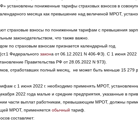
РФ» установлены пониженные тарифы страховых взносов в совокуп
 календарного месяца как превышение над величиной МРОТ, устан
ывают страховые взносы по пониженным тарифам с превышения за
льным законодательством, что также важно.
одом по страховым взносам признается календарный год.
 (ст.1 Федерального
закон
а от 06.12.2021 N 406-ФЗ). С 1 июня 202
становление Правительства РФ от 28.05.2022 N 973).
иков, отработавших полный месяц, не может быть меньше 15 279 
ифам с 1 июня 2022 г. необходимо применять МРОТ, установленный 
 декабря 2022 года малые и средние предприятия, указанные в при
нии части выплат работникам, превышающим МРОТ, должны примен
ающей МРОТ, применяется
обычный
тариф.
носов составляет: